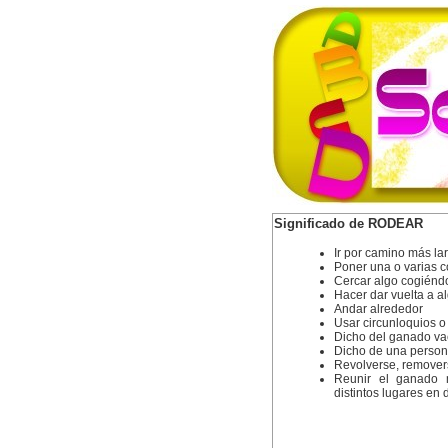
Significado de RODEAR
Ir por camino más lar
Poner una o varias co
Cercar algo cogiénd
Hacer dar vuelta a a
Andar alrededor
Usar circunloquios o
Dicho del ganado vac
Dicho de una persona
Revolverse, removers
Reunir el ganado m
distintos lugares en