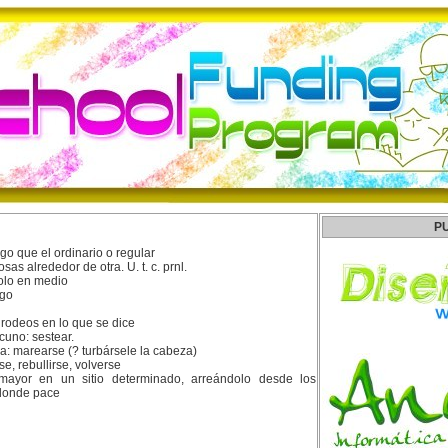
P
go que el ordinario o regular
sas alrededor de otra. U. t. c. prnl.
olo en medio
lgo
 rodeos en lo que se dice
uno: sestear.
: marearse (? turbársele la cabeza)
e, rebullirse, volverse
ayor en un sitio determinado, arreándolo desde los
 donde pace