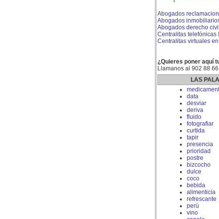
Abogados reclamacion 
Abogados inmobiliario
Abogados derecho civi
Centralitas telefónicas
Centralitas virtuales en
¿Quieres poner aquí t
Llamanos al 902 88 66
LAS PAL
medicamen
data
desviar
deriva
fluido
fotografiar
curtida
tapir
presencia
prioridad
postre
bizcocho
dulce
coco
bebida
alimenticia
refrescante
perú
vino