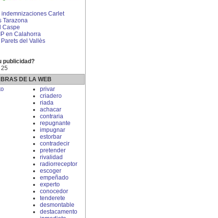
indemnizaciones Carlet
s Tarazona
l Caspe
 IP en Calahorra
 Parets del Vallès
u publicidad?
 25
ABRAS DE LA WEB
to
privar
criadero
riada
achacar
contraria
repugnante
impugnar
estorbar
contradecir
pretender
rivalidad
radiorreceptor
escoger
empeñado
experto
conocedor
tenderete
desmontable
destacamento